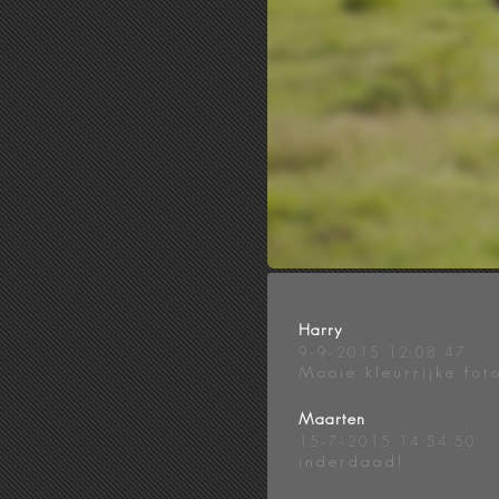
Harry
9-9-2015 12:08:47
Mooie kleurrijke foto
Maarten
15-7-2015 14:54:50
inderdaad!